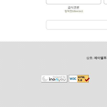
급식견본
정덕천(director)
상호:
제이엘푸