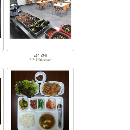
급식견본
정덕천(director)