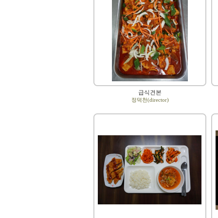
급식견본
정덕천(director)