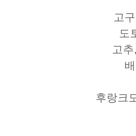
고구
도
고추
배
후랑크